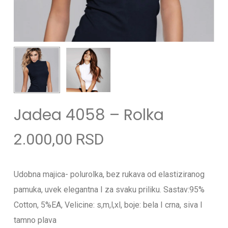
Jadea 4058 – Rolka
2.000,00
RSD
Udobna majica- polurolka, bez rukava od elastiziranog
pamuka, uvek elegantna I za svaku priliku. Sastav:95%
Cotton, 5%EA, Velicine: s,m,l,xl, boje: bela I crna, siva I
tamno plava