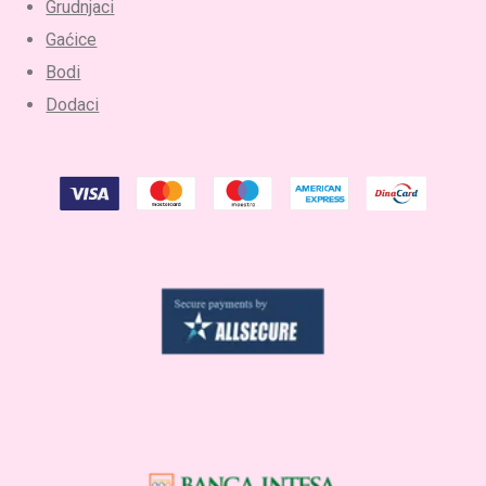
Grudnjaci
Gaćice
Bodi
Dodaci