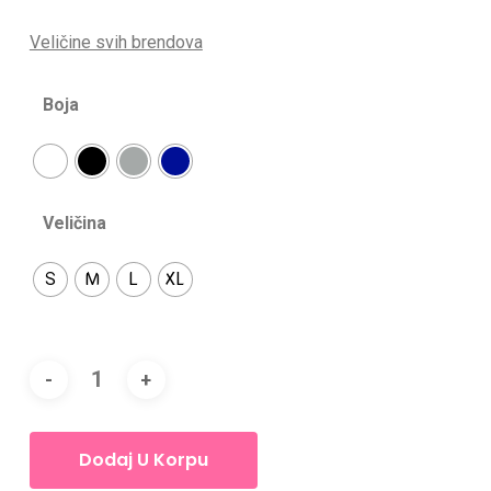
Veličine svih brendova
Boja
Veličina
S
M
L
XL
Dodaj U Korpu