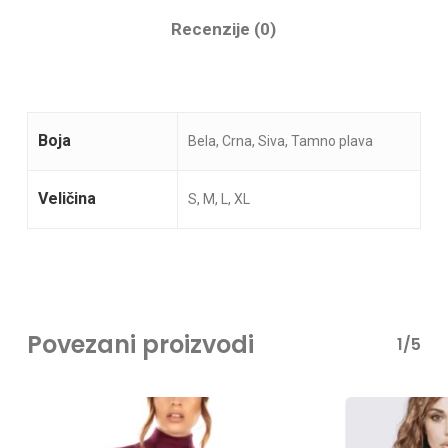
Recenzije (0)
Boja
Bela, Crna, Siva, Tamno plava
Veličina
S, M, L, XL
Nema proizvoda u korpi.
Go To Shop
Povezani proizvodi
1/5