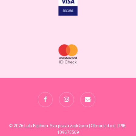
facebook
instagram
email
Svega:
0,00
RSD
© 2026 Lulu Fashion. Sva prava zadržana | Olmaris d.o.o. | PIB:
109675569