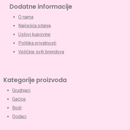
Dodatne informacije
O nama
Najčešća pitanja
Uslovi kupovine
Politika privatnosti
Veličine svih brendova
Nema proizvoda u korpi.
Go To Shop
Kategorije proizvoda
Grudnjaci
Gaćice
Bodi
Dodaci