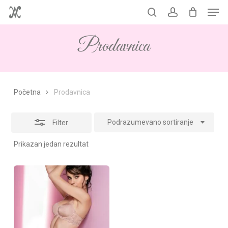
Men
Skip
to
Korpa
search
account
Close
Close
Cart
main
Filters
Prodavnica
content
Početna
Prodavnica
Podrazumevano sortiranje
Filter
Prikazan jedan rezultat