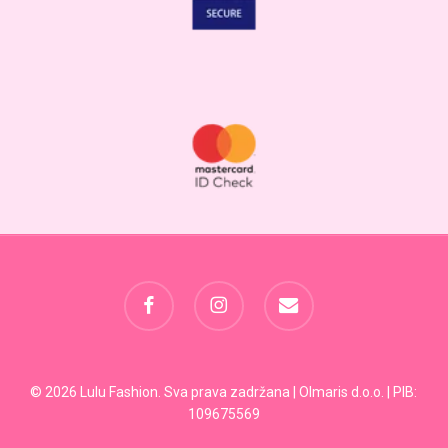
facebook
instagram
email
Svega:
0,00
RSD
© 2026 Lulu Fashion. Sva prava zadržana | Olmaris d.o.o. | PIB:
109675569
Pregled Korpe
Plaćanje