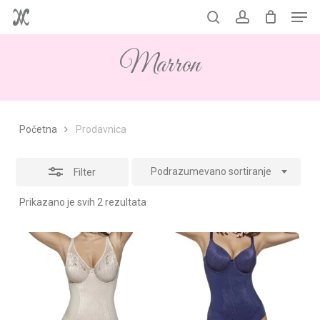
Men
Skip
to
Korpa
search
account
Close
Close
Cart
main
Filters
Marron
content
Početna
Prodavnica
Podrazumevano sortiranje
Filter
Prikazano je svih 2 rezultata