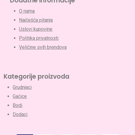
Dodatne informacije
O nama
Najčešća pitanja
Uslovi kupovine
Politika privatnosti
Veličine svih brendova
Nema proizvoda u korpi.
Go To Shop
Kategorije proizvoda
Grudnjaci
Gaćice
Bodi
Dodaci