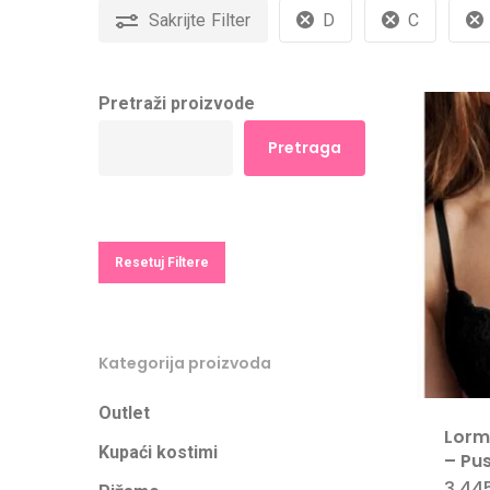
Sakrijte
Filter
D
C
Pretraži proizvode
Pretraga
Resetuj Filtere
Kategorija proizvoda
Outlet
Lorm
Kupaći kostimi
– Pu
3.44