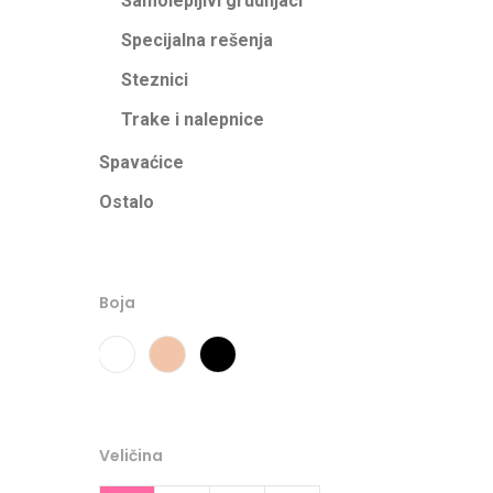
Samolepljivi grudnjaci
Specijalna rešenja
Steznici
Trake i nalepnice
Spavaćice
Ostalo
Boja
Bela
Cipria
Crna
Veličina