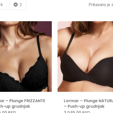
6
2
Prikazano je s
ar – Plunge FRIZZANTE
Lormar – Plunge NATUR
sh-up grudnjak
– Push-up grudnjak
5,00
RSD
3.045,00
RSD
Ovaj
Ovaj