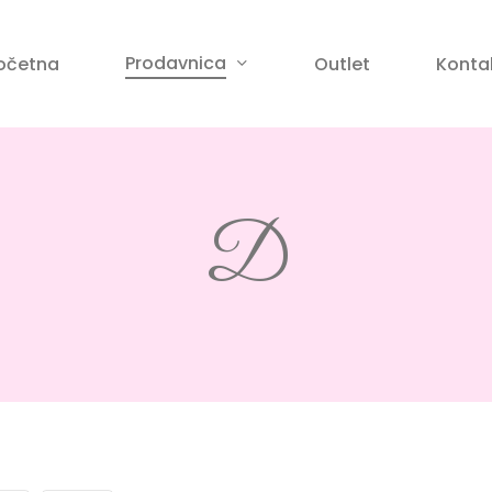
Korpa
Prodavnica
očetna
Outlet
Konta
anje
D