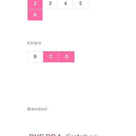
2
3
4
5
6
Korpa
B
C
D
Brendovi