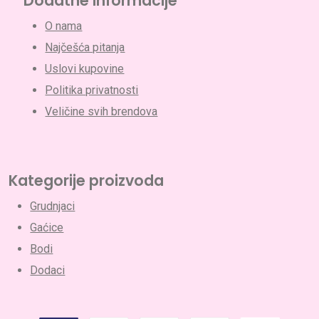
Dodatne informacije
O nama
Najčešća pitanja
Uslovi kupovine
Politika privatnosti
Veličine svih brendova
Nema proizvoda u korpi.
Go To Shop
Kategorije proizvoda
Grudnjaci
Gaćice
Bodi
Dodaci