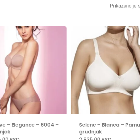
Prikazano je s
eve – Elegance – 6004 –
Selene – Blanca – Pamu
njak
grudnjak
5,00
RSD
2.835,00
RSD
Ovaj
Ovaj