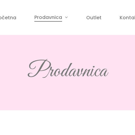
Korpa
Prodavnica
očetna
Outlet
Konta
anje
Prodavnica