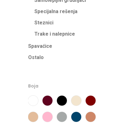
Samolepljivi grudnjaci
Specijalna rešenja
Steznici
Trake i nalepnice
Spavaćice
Ostalo
Boja
Bela
Bordo
Crna
Marfil
Marron
Nudo
Roze
Siva
Teget
Tierra