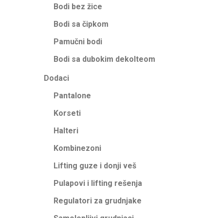
Bodi bez žice
Bodi sa čipkom
Pamučni bodi
Bodi sa dubokim dekolteom
Dodaci
Pantalone
Korseti
Halteri
Kombinezoni
Lifting guze i donji veš
Pulapovi i lifting rešenja
Regulatori za grudnjake