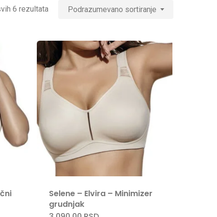
vih 6 rezultata
Podrazumevano sortiranje
čni
Selene – Elvira – Minimizer
grudnjak
3.090,00
RSD
Ovaj