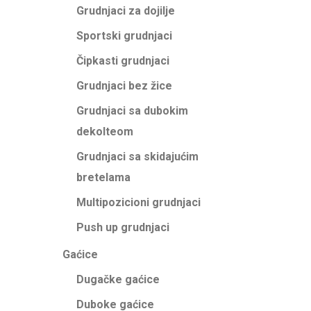
Grudnjaci za dojilje
Sportski grudnjaci
Čipkasti grudnjaci
Grudnjaci bez žice
Grudnjaci sa dubokim
dekolteom
Grudnjaci sa skidajućim
bretelama
Multipozicioni grudnjaci
Push up grudnjaci
Gaćice
Dugačke gaćice
Duboke gaćice