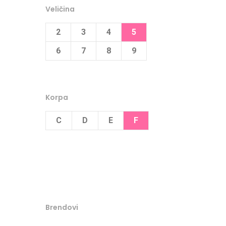
Veličina
2
3
4
5
6
7
8
9
Korpa
C
D
E
F
Brendovi