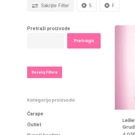
Sakrijte
Filter
5
F
Pretraži proizvode
Pretraga
Resetuj Filtere
Kategorija proizvoda
Čarape
Leili
Outlet
Grud
4.03