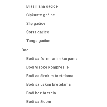
Brazilijana gaćice
Čipkaste gaćice
Slip gaćice
Šorts gaćice
Tanga gaćice
Bodi
Bodi sa formiranim korpama
Bodi visoke kompresije
Bodi sa širokim bretelama
Bodi sa uskim bretelama
Bodi bez bretela
Bodi sa žicom