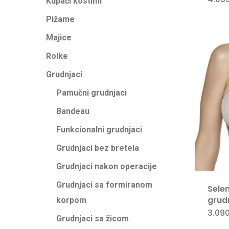
Kupaći kostimi
Pižame
Majice
Rolke
Grudnjaci
Pamučni grudnjaci
Bandeau
Funkcionalni grudnjaci
Grudnjaci bez bretela
Grudnjaci nakon operacije
Grudnjaci sa formiranom
Selen
grud
korpom
3.09
Grudnjaci sa žicom