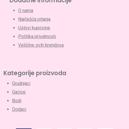
Dodatne informacije
O nama
Najčešća pitanja
Uslovi kupovine
Politika privatnosti
Veličine svih brendova
Nema proizvoda u korpi.
Go To Shop
Kategorije proizvoda
Grudnjaci
Gaćice
Bodi
Dodaci