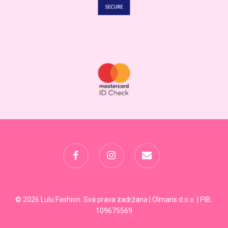
facebook
instagram
email
Svega:
0,00
RSD
© 2026 Lulu Fashion. Sva prava zadržana | Olmaris d.o.o. | PIB:
109675569
Pregled Korpe
Plaćanje