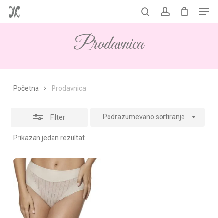
Men
Skip
to
Korpa
search
account
Close
Close
Cart
main
Filters
Prodavnica
content
Početna
Prodavnica
Podrazumevano sortiranje
Filter
Prikazan jedan rezultat