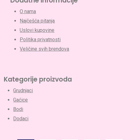
Dodatne informacije
O nama
Najčešća pitanja
Uslovi kupovine
Politika privatnosti
Veličine svih brendova
Nema proizvoda u korpi.
Go To Shop
Kategorije proizvoda
Grudnjaci
Gaćice
Bodi
Dodaci