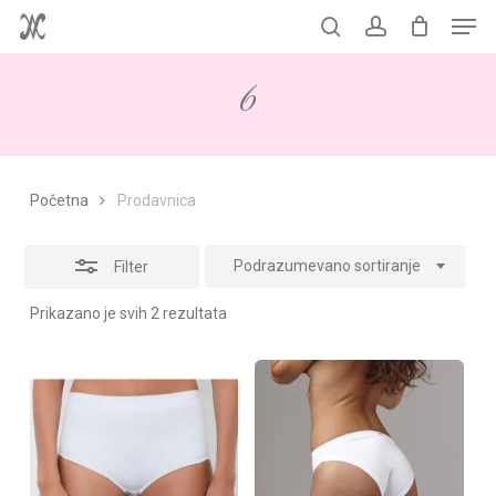
Men
Skip
to
Korpa
search
account
Close
Close
Cart
main
Filters
6
content
Početna
Prodavnica
Podrazumevano sortiranje
Filter
Prikazano je svih 2 rezultata