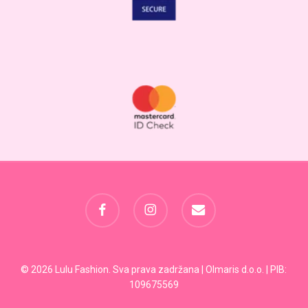
facebook
instagram
email
Svega:
0,00
RSD
© 2026 Lulu Fashion. Sva prava zadržana | Olmaris d.o.o. | PIB:
109675569
Pregled Korpe
Plaćanje