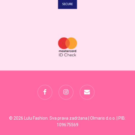
facebook
instagram
email
Svega:
0,00
RSD
© 2026 Lulu Fashion. Sva prava zadržana | Olmaris d.o.o. | PIB:
109675569
Pregled Korpe
Plaćanje