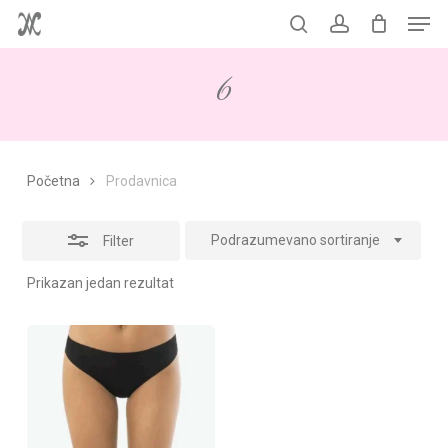
Men
Skip
to
Korpa
search
account
Close
Close
Cart
main
Filters
6
content
Početna
Prodavnica
Podrazumevano sortiranje
Filter
Prikazan jedan rezultat