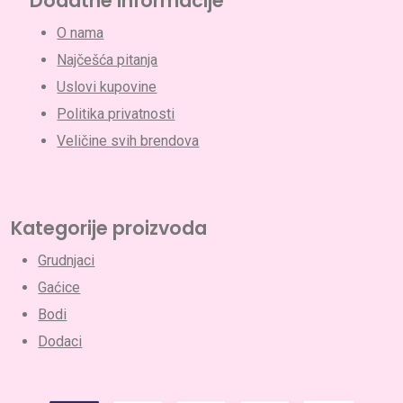
Dodatne informacije
O nama
Najčešća pitanja
Uslovi kupovine
Politika privatnosti
Veličine svih brendova
Nema proizvoda u korpi.
Go To Shop
Kategorije proizvoda
Grudnjaci
Gaćice
Bodi
Dodaci