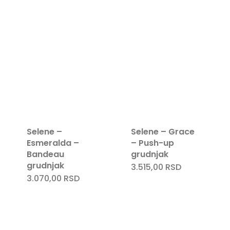
Nema proizvoda u korpi.
Selene –
Selene – Grace
Esmeralda –
– Push-up
Go To Shop
Bandeau
grudnjak
grudnjak
3.515,00
RSD
3.070,00
RSD