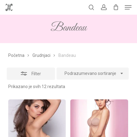
Men
Skip
to
Korpa
search
account
Close
Close
Cart
main
Filters
Bandeau
content
Početna
Grudnjaci
Bandeau
Podrazumevano sortiranje
Filter
Prikazano je svih 12 rezultata