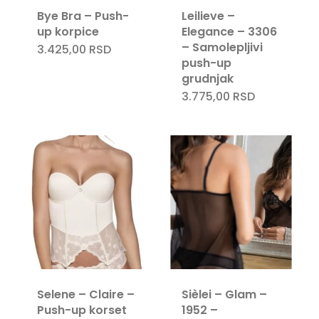
Bye Bra – Push-
Leilieve –
up korpice
Elegance – 3306
– Samolepljivi
3.425,00
RSD
push-up
grudnjak
3.775,00
RSD
Selene – Claire –
Sièlei – Glam –
Push-up korset
1952 –