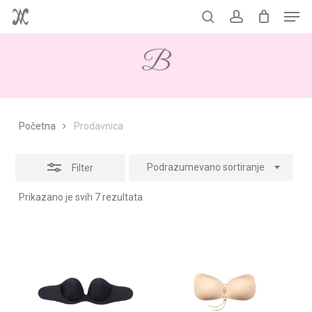
Men
Skip
to
Korpa
search
account
Close
Close
Cart
main
Filters
B
content
Početna
Prodavnica
Podrazumevano sortiranje
Filter
Prikazano je svih 7 rezultata