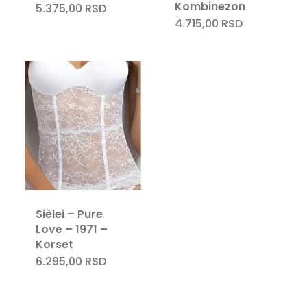
Kombinezon
5.375,00
RSD
4.715,00
RSD
Nema proizvoda u korpi.
Sièlei – Pure
Love – 1971 –
Go To Shop
Korset
6.295,00
RSD