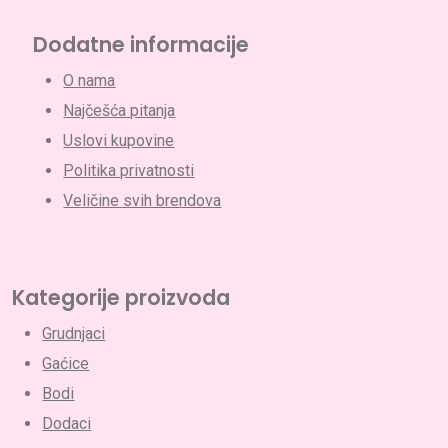
Dodatne informacije
O nama
Najčešća pitanja
Uslovi kupovine
Politika privatnosti
Nema proizvoda u korpi.
Veličine svih brendova
Go To Shop
Kategorije proizvoda
Grudnjaci
Gaćice
Bodi
Dodaci