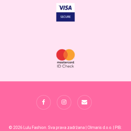
facebook
instagram
email
Svega:
0,00
RSD
© 2026 Lulu Fashion. Sva prava zadržana | Olmaris d.o.o. | PIB: