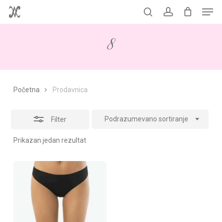
Men
Skip
to
Korpa
search
account
Close
Close
Cart
main
Filters
8
content
Početna
Prodavnica
Podrazumevano sortiranje
Filter
Prikazan jedan rezultat