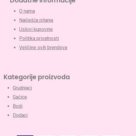
Dodatne informacije
O nama
Najčešća pitanja
Uslovi kupovine
Politika privatnosti
Veličine svih brendova
Nema proizvoda u korpi.
Go To Shop
Kategorije proizvoda
Grudnjaci
Gaćice
Bodi
Dodaci