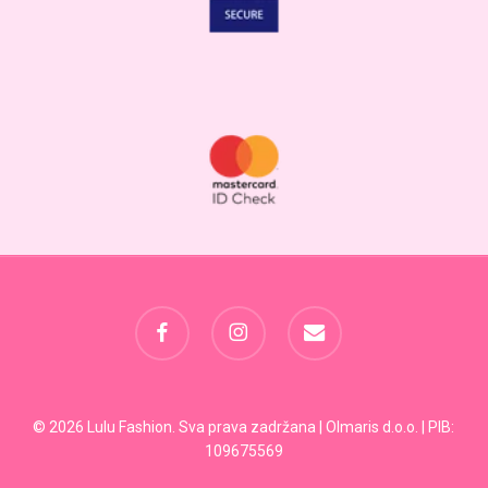
facebook
instagram
email
Svega:
0,00
RSD
© 2026 Lulu Fashion. Sva prava zadržana | Olmaris d.o.o. | PIB:
109675569
Pregled Korpe
Plaćanje