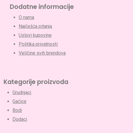
Dodatne informacije
O nama
Najčešća pitanja
Uslovi kupovine
Politika privatnosti
Veličine svih brendova
Nema proizvoda u korpi.
Go To Shop
Kategorije proizvoda
Grudnjaci
Gaćice
Bodi
Dodaci