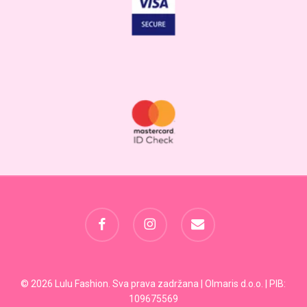
facebook
instagram
email
Svega:
0,00
RSD
© 2026 Lulu Fashion. Sva prava zadržana | Olmaris d.o.o. | PIB:
109675569