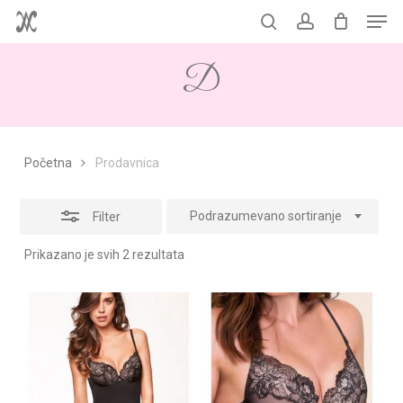
Men
Skip
to
Korpa
search
account
Close
Close
Cart
main
Filters
D
content
Početna
Prodavnica
Podrazumevano sortiranje
Filter
Prikazano je svih 2 rezultata