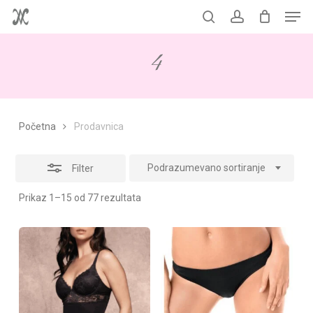
Men
Skip
to
Korpa
search
account
Close
Close
Cart
main
Filters
4
content
Početna
Prodavnica
Podrazumevano sortiranje
Filter
Prikaz 1–15 od 77 rezultata