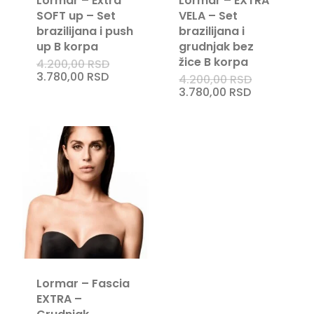
Lormar – Extra
Lormar – EXTRA
SOFT up – Set
VELA – Set
brazilijana i push
brazilijana i
up B korpa
grudnjak bez
žice B korpa
Originalna
4.200,00
RSD
cena
Trenutna
3.780,00
RSD
Originalna
4.200,00
RSD
je
cena
cena
Trenutna
3.780,00
RSD
bila:
je:
je
cena
4.200,00 RSD.
3.780,00 RSD.
bila:
je:
4.200,00 R
3.780,00 RS
Lormar – Fascia
EXTRA –