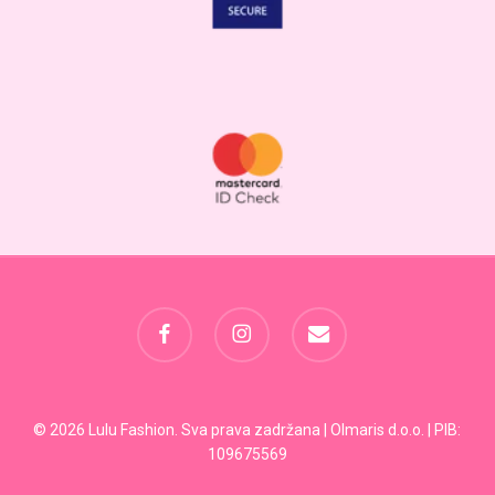
facebook
instagram
email
Svega:
0,00
RSD
© 2026 Lulu Fashion. Sva prava zadržana | Olmaris d.o.o. | PIB:
109675569
Pregled Korpe
Plaćanje