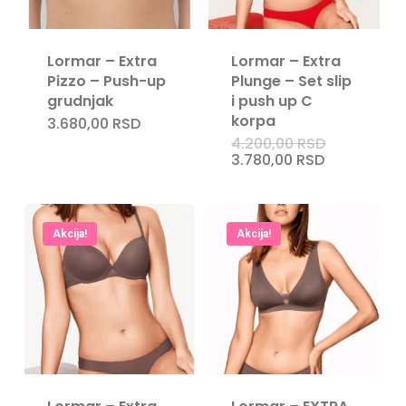
Lormar – Extra
Lormar – Extra
Pizzo – Push-up
Plunge – Set slip
grudnjak
i push up C
korpa
3.680,00
RSD
Originalna
4.200,00
RSD
Nema proizvoda u korpi.
cena
Trenutna
3.780,00
RSD
je
cena
bila:
je:
4.200,00 R
3.780,00 RS
Go To Shop
Akcija!
Akcija!