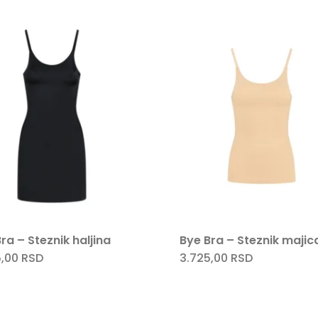
ima
ima
više
više
varijanti.
varijant
Opcije
Opcije
mogu
mogu
biti
biti
izabrane
izabra
na
na
stranici
stranic
proizvoda.
proizv
ra – Steznik haljina
Bye Bra – Steznik majic
5,00
RSD
3.725,00
RSD
Ovaj
Ovaj
proizvod
proizv
ima
ima