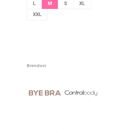
L
M
S
XL
XXL
Brendovi