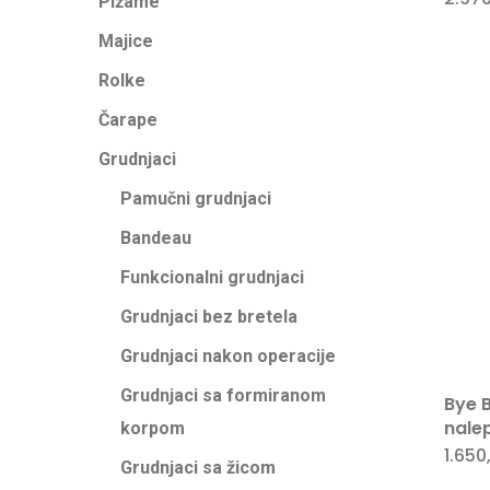
Pižame
Majice
Rolke
Čarape
Grudnjaci
Pamučni grudnjaci
Bandeau
Funkcionalni grudnjaci
Grudnjaci bez bretela
Grudnjaci nakon operacije
Grudnjaci sa formiranom
Bye 
nale
korpom
1.650
Grudnjaci sa žicom