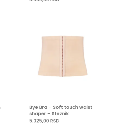
od
proizvod
ima
više
i.
varijanti.
Opcije
mogu
biti
ne
izabrane
na
i
stranici
oda.
proizvoda.
h
Bye Bra – Soft touch waist
shaper – Steznik
5.025,00
RSD
Ovaj
od
proizvod