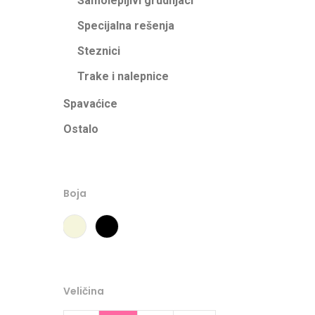
Samolepljivi grudnjaci
Specijalna rešenja
Steznici
Trake i nalepnice
Spavaćice
Ostalo
Boja
Bež
Crna
Veličina