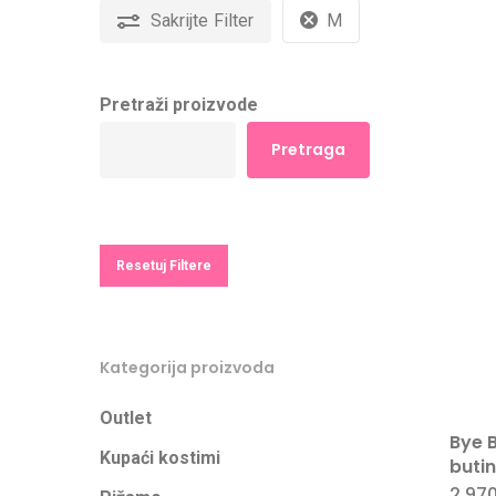
Sakrijte
Filter
M
Pretraži proizvode
Pretraga
Resetuj Filtere
Kategorija proizvoda
Outlet
Bye 
Kupaći kostimi
buti
2.97