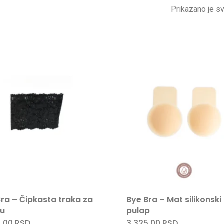
Prikazano je sv
Bra – Čipkasta traka za
Bye Bra – Mat silikonski
nu
pulap
0,00
RSD
3.325,00
RSD
Ovaj
Ovaj