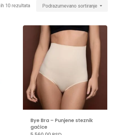
ih 10 rezultata
Podrazumevano sortiranje
Bye Bra – Punjene steznik
gaćice
5.560,00
RSD
Ovaj