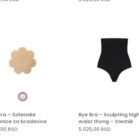
proizvod
proizv
ima
ima
više
više
varijanti.
varijant
Opcije
Opcije
mogu
mogu
biti
biti
izabrane
izabra
na
na
stranici
stranic
proizvoda.
proizv
Bra – Satenske
Bye Bra – Sculpting hig
pnice za bradavice
waist thong – Steznik
,00
RSD
5.025,00
RSD
Ovaj
Ovaj
proizvod
proizv