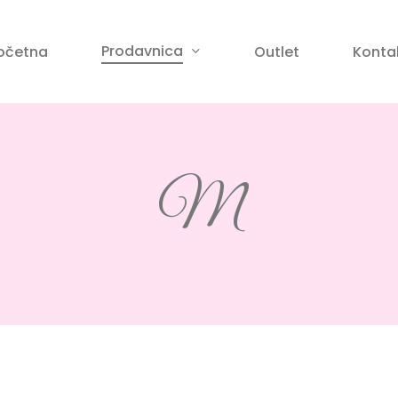
Korpa
Prodavnica
očetna
Outlet
Konta
anje
M