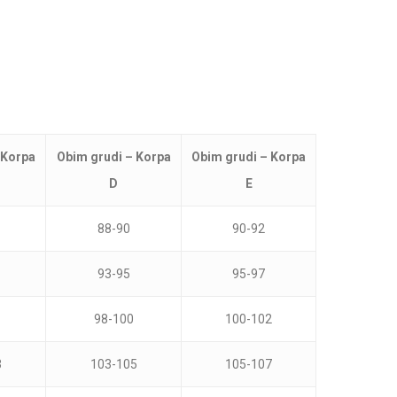
Nema proizvoda u korpi.
 Korpa
Obim grudi – Korpa
Obim grudi – Korpa
D
E
Go To Shop
88-90
90-92
93-95
95-97
98-100
100-102
3
103-105
105-107