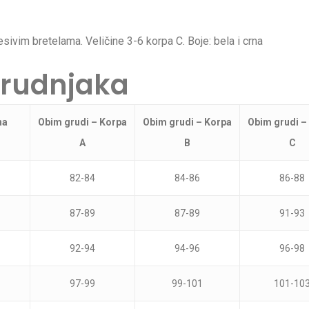
vim bretelama. Veličine 3-6 korpa C. Boje: bela i crna
 grudnjaka
na
Obim grudi – Korpa
Obim grudi – Korpa
Obim grudi –
A
B
C
82-84
84-86
86-88
87-89
87-89
91-93
92-94
94-96
96-98
97-99
99-101
101-10