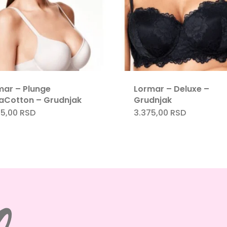
mar – Plunge
Lormar – Deluxe –
raCotton – Grudnjak
Grudnjak
45,00
RSD
3.375,00
RSD
Ovaj
Ovaj
proizvod
proiz
ima
ima
više
više
varijanti.
varija
Opcije
Opcij
mogu
mogu
biti
biti