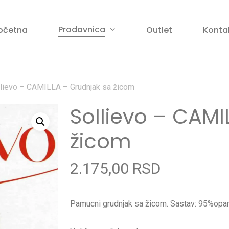
Korpa
Prodavnica
očetna
Outlet
Konta
lievo – CAMILLA – Grudnjak sa žicom
anje
Sollievo – CAMI
žicom
2.175,00
RSD
Pamucni grudnjak sa žicom. Sastav: 95%opa