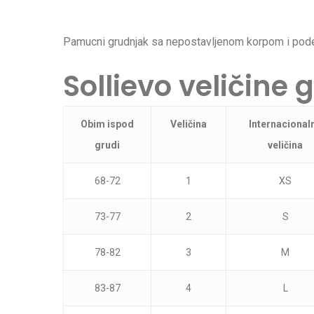
Pamucni grudnjak sa nepostavljenom korpom i podesi
Sollievo veličine
Obim ispod
Veličina
Internacional
grudi
veličina
68-72
1
XS
73-77
2
S
78-82
3
M
83-87
4
L