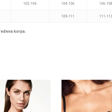
102-104
104-106
106-10
109-111
111-11
dređena korpa.