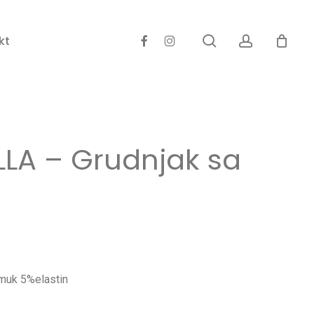
Close
search
account
facebook
instagram
kt
Cart
LLA – Grudnjak sa
muk 5%elastin