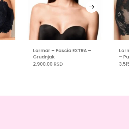
Lormar – Fascia EXTRA –
Lor
Grudnjak
– P
2.900,00
RSD
3.51
Ovaj
vod
proizvod
ima
više
nti.
varijanti.
e
Opcije
mogu
biti