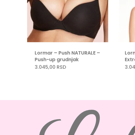
Lormar – Push NATURALE –
Lor
Push-up grudnjak
Ext
3.045,00
RSD
3.0
Ovaj
proizvod
ima
više
varijanti.
Opcije
mogu
biti