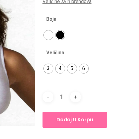
Veličine svih brendova
Boja
Veličina
3
4
5
6
Dodaj U Korpu