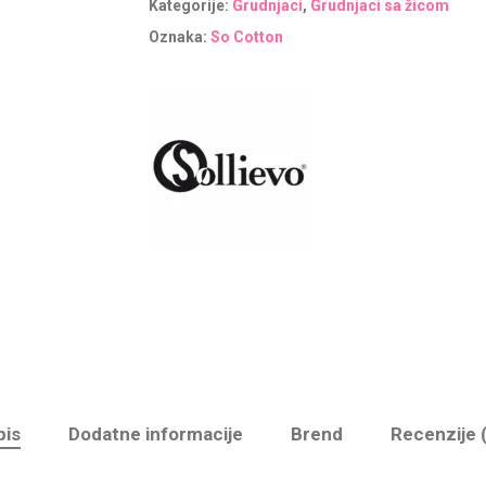
Kategorije:
Grudnjaci
,
Grudnjaci sa žicom
Oznaka:
So Cotton
pis
Dodatne informacije
Brend
Recenzije 