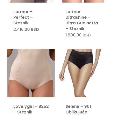
Lormar –
Lormar
Perfect –
Ultrashine –
Steznik
Ultra Guainetta
– Steznik
2.410,00
RSD
Nema proizvoda u korpi.
1.900,00
RSD
Go To Shop
Lovelygirl – 8252
Selene – 901
– Steznik
Oblikujuće