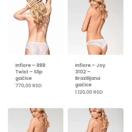
Infiore – 888
Infiore – Joy
Nema proizvoda u korpi.
Twist – Slip
3102 –
gaćice
Brazilijana
gaćice
770,00
RSD
Go To Shop
1.120,00
RSD