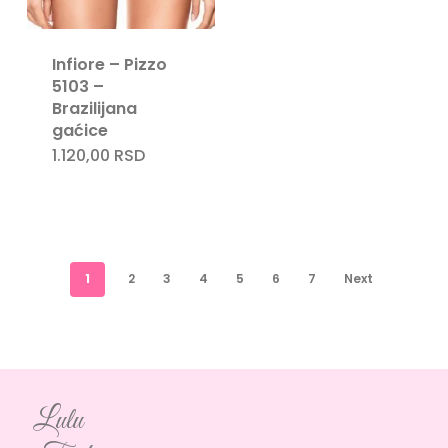
Infiore – Pizzo
5103 –
Brazilijana
gaćice
1.120,00
RSD
1
2
3
4
5
6
7
Next
Lulu