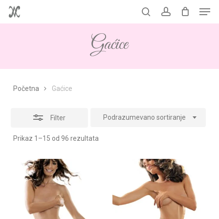
Men
Skip
to
Korpa
search
account
Close
Close
Cart
main
Filters
Gaćice
content
Početna
Gaćice
Podrazumevano sortiranje
Filter
Prikaz 1–15 od 96 rezultata