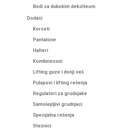
Bodi sa dubokim dekolteom
Dodaci
Korseti
Pantalone
Halteri
Kombinezoni
Lifting guze i donji veš
Pulapovi i lifting rešenja
Regulatori za grudnjake
Samolepljivi grudnjaci
Specijalna rešenja
Steznici