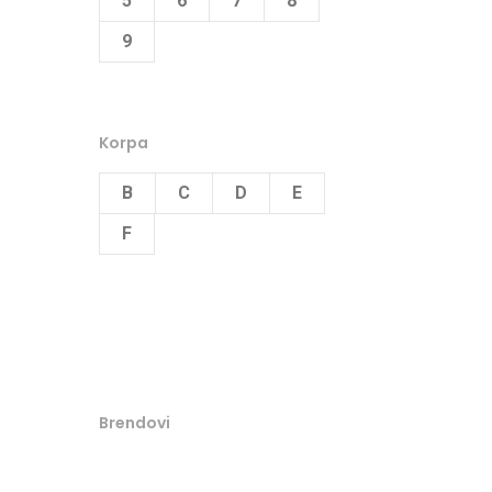
5
6
7
8
9
Korpa
B
C
D
E
F
Brendovi