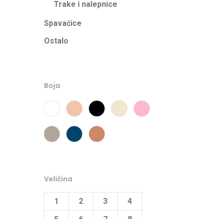
Trake i nalepnice
Spavaćice
Ostalo
Boja
Bela
Cipria
Crna
Marfil
Roze
Stone
Teget
Tierra
Veličina
1
2
3
4