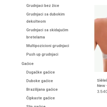
Grudnjaci bez žice
Grudnjaci sa dubokim
dekolteom
Grudnjaci sa skidajućim
bretelama
Multipozicioni grudnjaci
Push up grudnjaci
Gaćice
Dugačke gaćice
Sièle
Duboke gaćice
New 
Brazilijana gaćice
3.54
Čipkaste gaćice
Slip gaćice