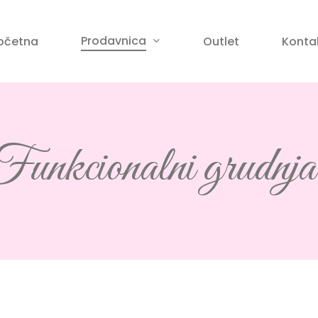
Korpa
Prodavnica
očetna
Outlet
Konta
anje
unkcionalni grudnja