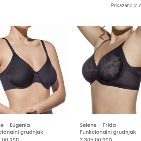
Prikazano je s
ne – Eugenia –
Selene – Frida –
cionalni grudnjak
Funkcionalni grudnjak
5,00
RSD
3.305,00
RSD
Ovaj
Ovaj