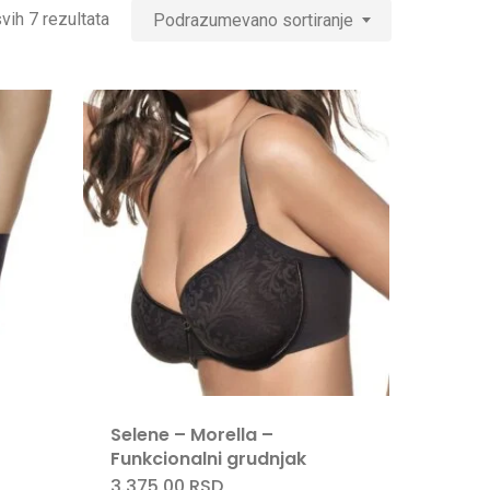
vih 7 rezultata
Podrazumevano sortiranje
Selene – Morella –
Funkcionalni grudnjak
3.375,00
RSD
Ovaj