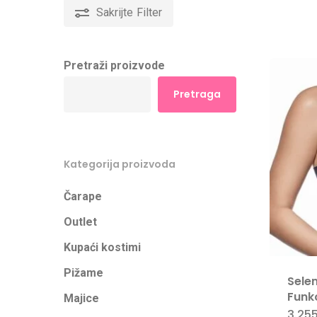
Sakrijte
Filter
Pretraži proizvode
Pretraga
Kategorija proizvoda
Čarape
Outlet
Kupaći kostimi
Pižame
Sele
Funk
Majice
3.25