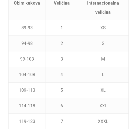
Obim kukova
Veličina
Internacionalna
veličina
89-93
1
XS
Nema proizvoda u korpi.
94-98
2
S
99-103
3
M
Go To Shop
104-108
4
L
109-113
5
XL
114-118
6
XXL
119-123
7
XXXL