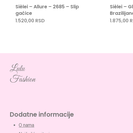
Sièlei – Allure – 2685 – Slip
Sièlei – 
gaćice
Brazilija
1.520,00
RSD
1.875,00
R
Lulu
Fashion
Dodatne informacije
O nama