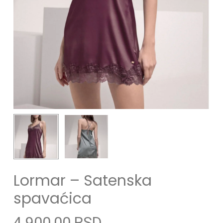
Lormar – Satenska
spavaćica
4.900,00
RSD