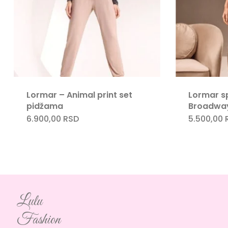
Lormar – Animal print set
Lormar s
pidžama
Broadwa
6.900,00
RSD
5.500,00
Lulu
Fashion