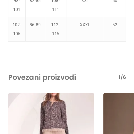
98-
82-85
108-
XXL
50
101
111
102-
86-89
112-
XXXL
52
105
115
Povezani proizvodi
1/6