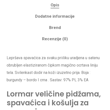
Opis
Dodatne informacije
Brend
Recenzije (0)
Lepršava spavaćica za svaku priiliku uradjena u satenu
obrubljen elastiziranom čipkom magično ocrtava liniju
tela. Svilenkast dodir na koži izuzetno prija. Boja :
burgundy – bordo I crna . Sastav: 97% PL 3% EA
Lormar veličine pidžama,
spavaćica i košulja za