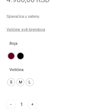
Spavaćica u satenu
Veličine svih brendova
Boja
Veličina
S
M
L