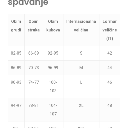
spavanje
Obim
Obim
Obim
Internacionalna
Lormar
grudi
struka
kukova
veličina
veličine
(IT)
82-85
66-69
92-95
S
42
Nema proizvoda u korpi.
86-89
70-73
96-99
M
44
Go To Shop
90-93
74-77
100-
L
46
103
94-97
78-81
104-
XL
48
107