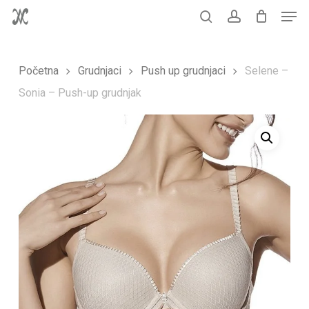
Men
Skip
to
Korpa
search
account
Close
Cart
main
Početna
Grudnjaci
Push up grudnjaci
Selene –
content
Sonia – Push-up grudnjak