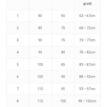
grudi
1
80
65
63 – 67cm
Nema proizvoda u korpi.
2
85
70
68 – 72cm
Go To Shop
3
90
75
73 – 77cm
4
95
80
78 – 82cm
5
100
85
83 – 87cm
6
105
90
88 – 92cm
7
110
95
93 – 97cm
8
115
100
98 – 102cm